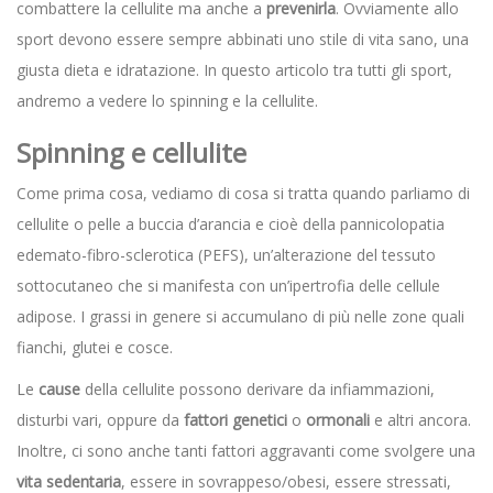
combattere la cellulite ma anche a
prevenirla
. Ovviamente allo
sport devono essere sempre abbinati uno stile di vita sano, una
giusta dieta e idratazione. In questo articolo tra tutti gli sport,
andremo a vedere lo spinning e la cellulite.
Spinning e cellulite
Come prima cosa, vediamo di cosa si tratta quando parliamo di
cellulite o pelle a buccia d’arancia e cioè della pannicolopatia
edemato-fibro-sclerotica (PEFS), un’alterazione del tessuto
sottocutaneo che si manifesta con un’ipertrofia delle cellule
adipose. I grassi in genere si accumulano di più nelle zone quali
fianchi, glutei e cosce.
Le
cause
della cellulite possono derivare da infiammazioni,
disturbi vari, oppure da
fattori genetici
o
ormonali
e altri ancora.
Inoltre, ci sono anche tanti fattori aggravanti come svolgere una
vita sedentaria
, essere in sovrappeso/obesi, essere stressati,