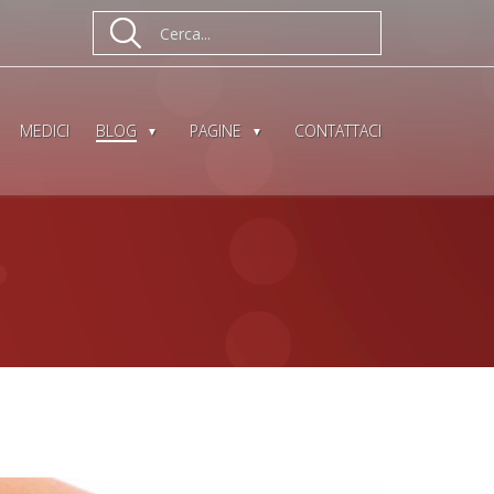
MEDICI
BLOG
PAGINE
CONTATTACI
 LA CELLULITE
RATTAMENTI CELLULITE
CHI SIAMO
N POCO TEMPO?
RIMEDI CELLULITE
AUTORI / REDAZIONE
ONE
SETTI FIBROSI
PRIVACY POLICY
A
CELLULITE CAUSE
COOKIE POLICY
TATA
RITENZIONE IDRICA
CONDIZIONI
SPORT E CELLULITE
CAVITAZIONE
MESOTERAPIA
RADIOFREQUENZA
LINFODRENAGGIO