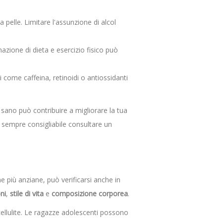
pelle. Limitare l'assunzione di alcol
zione di dieta e esercizio fisico può
come caffeina, retinoidi o antiossidanti
 sano può contribuire a migliorare la tua
 è sempre consigliabile consultare un
ne più anziane, può verificarsi anche in
ni
,
stile di vita
e
composizione corporea
.
cellulite. Le ragazze adolescenti possono