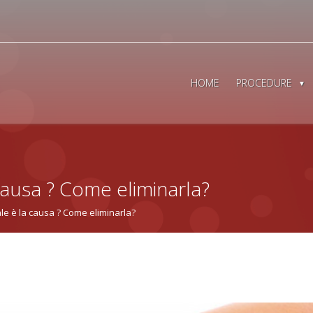
HOME
PROCEDURE
COME ELIMINARE
T
DALLE GAMBE I
ELETTROPORAZI
CARBOSSITERAPI
 causa ? Come eliminarla?
SUBCISION PILO
CAVITAZIONE
uale è la causa ? Come eliminarla?
PRESSOTERAPIA
MESOTERAPIA
LIPOSUZIONE
LASERLIPOLISI