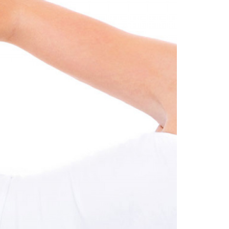
O
ELETTROLIPOLISI
ELLULITE
ZA
I EFFICACI
E LA CELLULITE