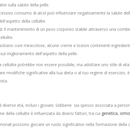
ivi sulla salute della pelle.
essivo consumo di alcol può influenzare negativamente la salute della 
l'aspetto della cellulite.
o:
Il mantenimento di un peso corporeo stabile attraverso una combina
llulite.
stano cure miracolose, alcune creme e lozioni contenenti ingredienti 
ul miglioramento dell'aspetto della pelle.
 cellulite potrebbe non essere possibile, ma adottare uno stile di vita
are modifiche significative alla tua dieta o al tuo regime di esercizio,
ista.
 di diverse età, inclusi i giovani. Sebbene sia spesso associata a perso
 della cellulite è influenzata da diversi fattori, tra cui
genetica
,
ormo
rmonali possono giocare un ruolo significativo nella formazione della 