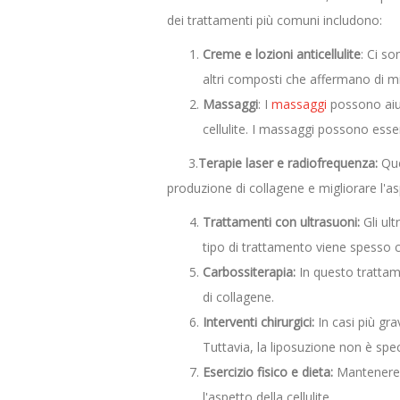
dei trattamenti più comuni includono:
Creme e lozioni anticellulite
: Ci s
altri composti che affermano di migl
Massaggi
: I
massaggi
possono aiut
cellulite. I massaggi possono esser
3.
Terapie laser e radiofrequenza:
Que
produzione di collagene e migliorare l'asp
Trattamenti con ultrasuoni:
Gli ult
tipo di trattamento viene spesso 
Carbossiterapia:
In questo trattame
di collagene.
Interventi chirurgici:
In casi più gra
Tuttavia, la liposuzione non è spec
Esercizio fisico e dieta:
Mantenere u
l'aspetto della cellulite.