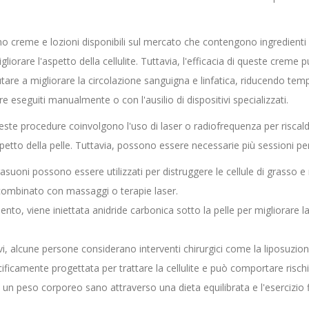
ono creme e lozioni disponibili sul mercato che contengono ingredienti 
iorare l'aspetto della cellulite. Tuttavia, l'efficacia di queste creme p
are a migliorare la circolazione sanguigna e linfatica, riducendo t
e eseguiti manualmente o con l'ausilio di dispositivi specializzati.
ste procedure coinvolgono l'uso di laser o radiofrequenza per riscalda
etto della pelle. Tuttavia, possono essere necessarie più sessioni per ot
rasuoni possono essere utilizzati per distruggere le cellule di grasso e 
combinato con massaggi o terapie laser.
nto, viene iniettata anidride carbonica sotto la pelle per migliorare l
vi, alcune persone considerano interventi chirurgici come la liposuzion
ificamente progettata per trattare la cellulite e può comportare rischi
n peso corporeo sano attraverso una dieta equilibrata e l'esercizio fi