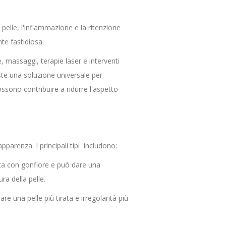
a pelle, l'infiammazione e la ritenzione
te fastidiosa.
, massaggi, terapie laser e interventi
iste una soluzione universale per
ossono contribuire a ridurre l'aspetto
 apparenza. I principali tipi includono:
sta con gonfiore e può dare una
a della pelle.
re una pelle più tirata e irregolarità più