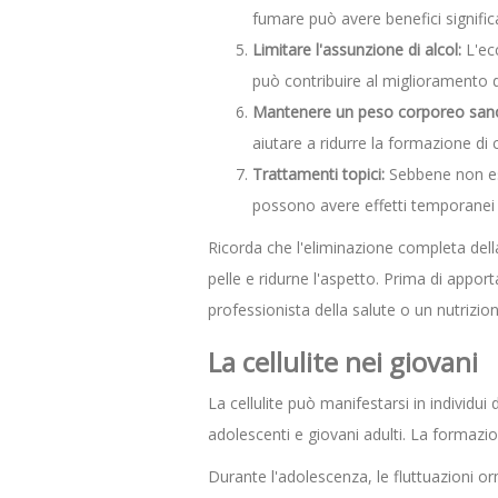
fumare può avere benefici significat
Limitare l'assunzione di alcol:
L'ecc
può contribuire al miglioramento del
Mantenere un peso corporeo san
aiutare a ridurre la formazione di ce
Trattamenti topici:
Sebbene non esi
possono avere effetti temporanei s
Ricorda che l'eliminazione completa della
pelle e ridurne l'aspetto. Prima di apport
professionista della salute o un nutrizion
La cellulite nei giovani
La cellulite può manifestarsi in individui
adolescenti e giovani adulti. La formazione
Durante l'adolescenza, le fluttuazioni o