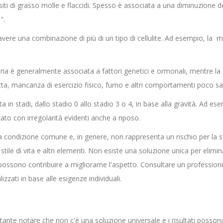
ti di grasso molle e flaccidi. Spesso è associata a una diminuzione del
".
re una combinazione di più di un tipo di cellulite. Ad esempio, la mi
ia è generalmente associata a fattori genetici e ormonali, mentre la 
tta, mancanza di esercizio fisico, fumo e altri comportamenti poco sal
a in stadi, dallo stadio 0 allo stadio 3 o 4, in base alla gravità. Ad ese
nzato con irregolarità evidenti anche a riposo.
una condizione comune e, in genere, non rappresenta un rischio per la
 stile di vita e altri elementi. Non esiste una soluzione unica per elim
possono contribuire a migliorarne l'aspetto. Consultare un professio
izzati in base alle esigenze individuali.
tante notare che non c'è una soluzione universale e i risultati posson