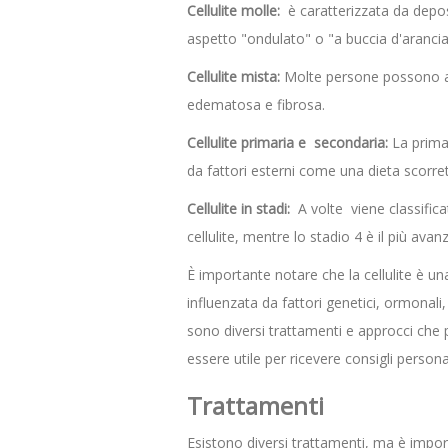
Cellulite molle:
è caratterizzata da deposi
aspetto "ondulato" o "a buccia d'arancia
Cellulite mista:
Molte persone possono ave
edematosa e fibrosa.
Cellulite primaria e secondaria:
La primar
da fattori esterni come una dieta scorre
Cellulite in stadi:
A volte viene classificat
cellulite, mentre lo stadio 4 è il più ava
È importante notare che la cellulite è 
influenzata da fattori genetici, ormonali,
sono diversi trattamenti e approcci che 
essere utile per ricevere consigli personal
Trattamenti
Esistono diversi trattamenti, ma è impor