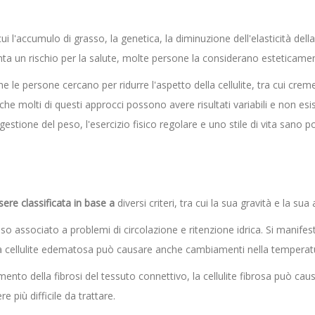
 cui l'accumulo di grasso, la genetica, la diminuzione dell'elasticità dell
enta un rischio per la salute, molte persone la considerano esteticamen
 le persone cercano per ridurre l'aspetto della cellulite, tra cui creme
 che molti di questi approcci possono avere risultati variabili e non es
estione del peso, l'esercizio fisico regolare e uno stile di vita sano p
sere classificata in base a
diversi criteri, tra cui la sua gravità e la sua
o associato a problemi di circolazione e ritenzione idrica. Si manife
 cellulite edematosa può causare anche cambiamenti nella temperatur
nto della fibrosi del tessuto connettivo, la cellulite fibrosa può causa
e più difficile da trattare.