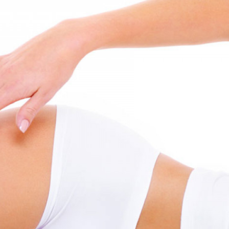
LINFODRENAGGI
ULTRASUONI E C
RADIOFREQUEN
ENDERMOLOGIA
CELLULITE RIMED
I SETTI FIBROSI 