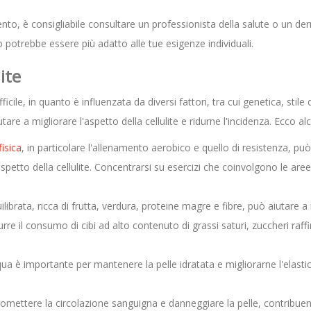
ento, è consigliabile consultare un professionista della salute o un de
 potrebbe essere più adatto alle tue esigenze individuali.
ite
le, in quanto è influenzata da diversi fattori, tra cui genetica, stile d
re a migliorare l'aspetto della cellulite e ridurne l'incidenza. Ecco alc
fisica
, in particolare l'allenamento aerobico e quello di resistenza, può
aspetto della cellulite. Concentrarsi su esercizi che coinvolgono le ar
librata, ricca di frutta, verdura, proteine magre e fibre, può aiutar
durre il consumo di cibi ad alto contenuto di grassi saturi, zuccheri raff
ua è importante per mantenere la pelle idratata e migliorarne l'elastic
ettere la circolazione sanguigna e danneggiare la pelle, contribuendo 