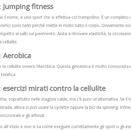
:
Jumping fitness
e il nome, è uno sport che si effettua col trampolino. È un completo al
benefici sono tanti perché mette in moto tutto il corpo. Ovviamente es
spetto ai salti sul pavimento. Aiuta a ritrovare elasticità, la circolazio
 cellulite.
:
Aerobica
la cellulite ovvero l’Aerobica. Questa ginnastica è molto conosciuta ed
 tonifica.
:
esercizi mirati contro la cellulite
etta, soprattutto nelle stagioni calde, ma c’è pure un’alternativa. Se i
strada, allora si può usare la cyclette oppure la bici da spinning. Infine
 orizzontale e gli affondi.
o all’ inizio e non si sa come eseguire correttamente gli sport o gli es