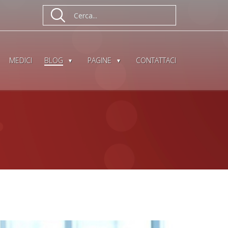
MEDICI
BLOG
PAGINE
CONTATTACI
 LA CELLULITE
RATTAMENTI CELLULITE
CHI SIAMO
N POCO TEMPO?
RIMEDI CELLULITE
AUTORI / REDAZIONE
ONE
SETTI FIBROSI
PRIVACY POLICY
A
CELLULITE CAUSE
COOKIE POLICY
TATA
RITENZIONE IDRICA
CONDIZIONI
SPORT E CELLULITE
CAVITAZIONE
MESOTERAPIA
RADIOFREQUENZA
LINFODRENAGGIO