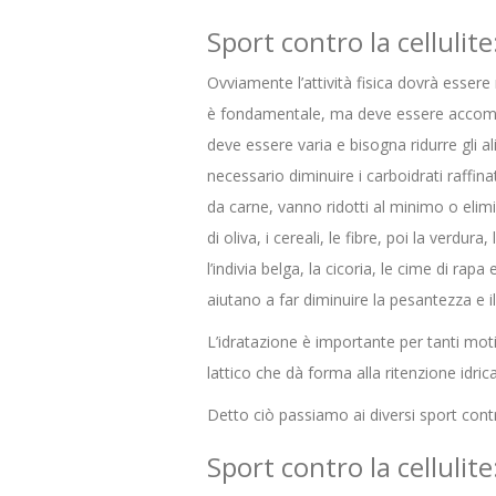
Sport contro la cellulite
Ovviamente l’attività fisica dovrà essere 
è fondamentale, ma deve essere acco
deve essere varia e bisogna ridurre gli a
necessario diminuire i carboidrati raffinati,
da carne, vanno ridotti al minimo o elim
di oliva, i cereali, le fibre, poi la verd
l’indivia belga, la cicoria, le cime di rapa
aiutano a far diminuire la pesantezza e il
L’idratazione è importante per tanti motiv
lattico che dà forma alla ritenzione idric
Detto ciò passiamo ai diversi sport contro
Sport contro la cellulite