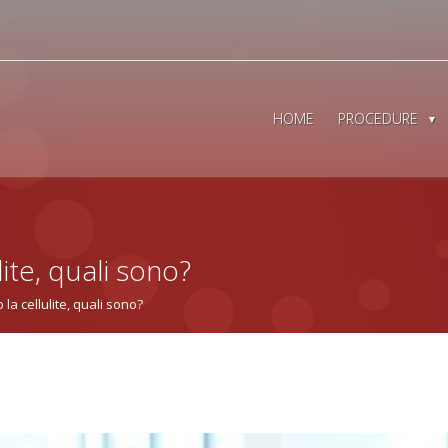
HOME
PROCEDURE
COME ELIMINARE
T
DALLE GAMBE I
ELETTROPORAZI
CARBOSSITERAPI
lite, quali sono?
SUBCISION PILO
CAVITAZIONE
 la cellulite, quali sono?
PRESSOTERAPIA
MESOTERAPIA
LIPOSUZIONE
LASERLIPOLISI