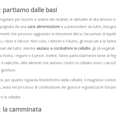
:
partiamo dalle basi
regolare per riuscire a vedere dei risultati, le abitudini di vita devono
mpagnata da una
sana alimentazione
e a prescindere da tutto, bisogn
limenti che possono aggravare la ritenzione idrica, l’accumulo di liquid
 i dolci e l’alcool. Non solo, i latticini e il burro, gli insaccati e la far
inati del tutto. Mentre
aiutano a combattere la cellulite
: gli oli vegeta
ura, la frutta, i legumi e il pesce. Inoltre, fanno particolarmente bene a
 e il radicchio. Altri alimenti che aiutano contro la cellulite sono i carci
 gonfiore.
i, per quanto riguarda l’inestetismo della cellulite, il magnesio conten
a, aiuta nel processo di combustione dei grassi e regolarizza le funziona
 la cellulite.
:
la camminata