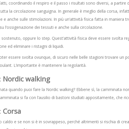
, coordinando il respiro e il passo i risultati sono diversi, a partire 
tta la circolazione sanguigna. In generale è meglio della corsa, infatti,
 e anche sulle stimolazioni. In più un’attività fisica fatta in maniera 
 su l’ossigenazione dei tessuti e anche sulla circolazione.
ostenuto, oppure lo step. Quest’attività fisica deve essere svolta re
ne ed eliminare i ristagni di liquidi.
oter essere svolta ovunque, di sicuro nelle belle stagioni trovare un p
roulant. L’importante è mantenere la regolarità.
:
Nordic walking
nata quando puoi fare la Nordic walking? Ebbene sì, la camminata nor
 camminata si fa con l’ausilio di bastoni studiati appositamente, che ric
:
Corsa
aldo e se non si è in sovrappeso, perché altrimenti si rischia di crea