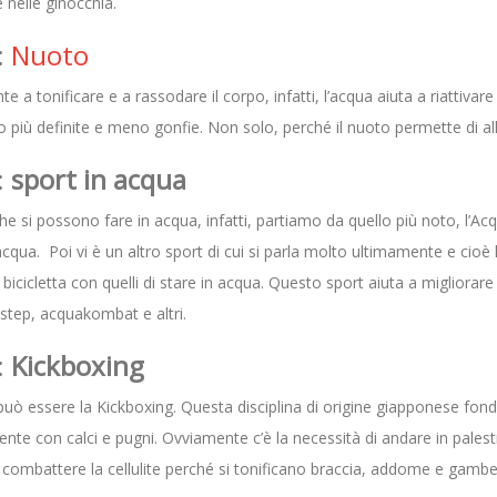
e nelle ginocchia.
:
Nuoto
 a tonificare e a rassodare il corpo, infatti, l’acqua aiuta a riattivare 
iù definite e meno gonfie. Non solo, perché il nuoto permette di alle
:
sport in acqua
 che si possono fare in acqua, infatti, partiamo da quello più noto, l’A
n acqua. Poi vi è un altro sport di cui si parla molto ultimamente e cioè 
 bicicletta con quelli di stare in acqua. Questo sport aiuta a migliorare l
step, acquakombat e altri.
:
Kickboxing
 può essere la Kickboxing. Questa disciplina di origine giapponese fonde
amente con calci e pugni. Ovviamente c’è la necessità di andare in pales
ombattere la cellulite perché si tonificano braccia, addome e gambe 