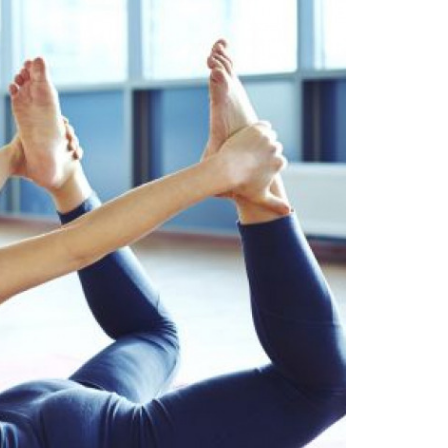
O
ELETTROLIPOLISI
ELLULITE
ZA
I EFFICACI
E LA CELLULITE