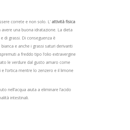
 essere correte e non solo. L’
attività fisica
a avere una buona idratazione. La dieta
i e di grassi. Di conseguenza è
ina bianca e anche i grassi saturi derivanti
li spremuti a freddo tipo l’olio extravergine
l fegato le verdure dal gusto amaro come
ofi e l’ortica mentre lo zenzero e il limone
uto nell’acqua aiuta a eliminare l’acido
lità intestinali.