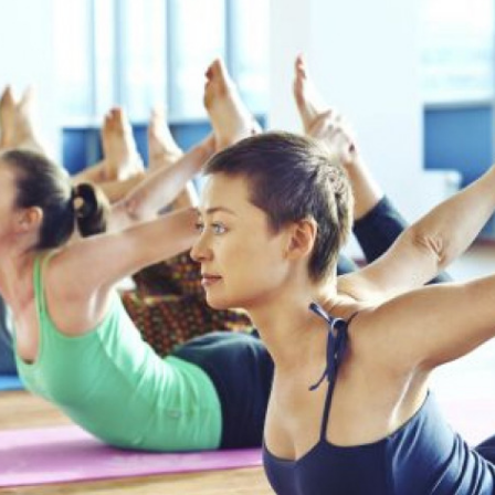
LINFODRENAGGI
ULTRASUONI E C
RADIOFREQUEN
ENDERMOLOGIA
CELLULITE RIMED
I SETTI FIBROSI 